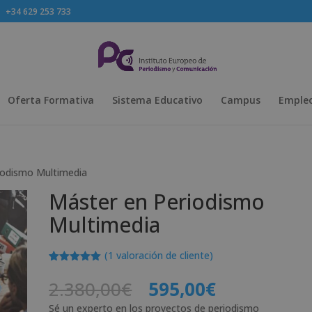
+34 629 253 733
Oferta Formativa
Sistema Educativo
Campus
Empleo
iodismo Multimedia
Máster en Periodismo
Multimedia
(
1
valoración de cliente)
Valorado
1
con
5.00
de
El
El
2.380,00
€
595,00
€
5 en base
precio
precio
a
valoración
Sé un experto en los proyectos de periodismo
de un