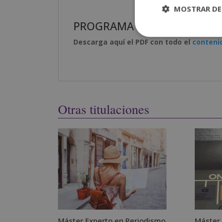
MOSTRAR DE
PROGRAMA FORMATIVO:
Descarga aquí el PDF con todo el
conteni
Otras titulaciones
Máster Experto en Periodismo
Máster 