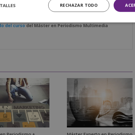
TALLES
RECHAZAR TODO
ACE
do del curso
del Máster en Periodismo Multimedia
en Periodismo +
Máster Experto en Periodismo