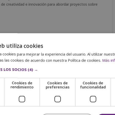
v
ad de creatividad e innovación para abordar proyectos sobre
e
:
remos a tu correo electrónico las claves de acceso a nuestro
erial de estudio.
eb utiliza cookies
 cookies para mejorar la experiencia del usuario. Al utilizar nuest
s las cookies de acuerdo con nuestra Política de cookies.
Más in
S LOS SOCIOS
(4) →
Cookies de
Cookies de
Cookies de
e
rendimiento
preferencias
funcionalidad
las pruebas de evaluación, el alumno recibirá un diploma que
IMEDIA»
, de INSTITUTO EUROPEO DE PERIODISMO Y