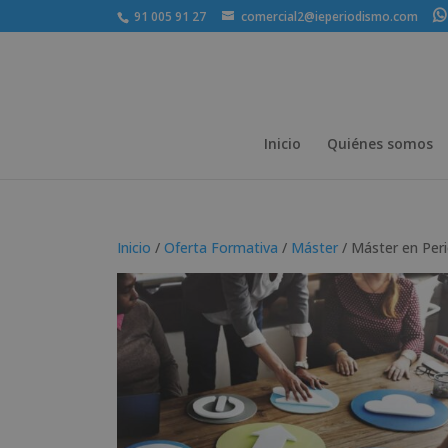
91 005 91 27
comercial2@ieperiodismo.com
Inicio
Quiénes somos
Inicio
/
Oferta Formativa
/
Máster
/ Máster en Per