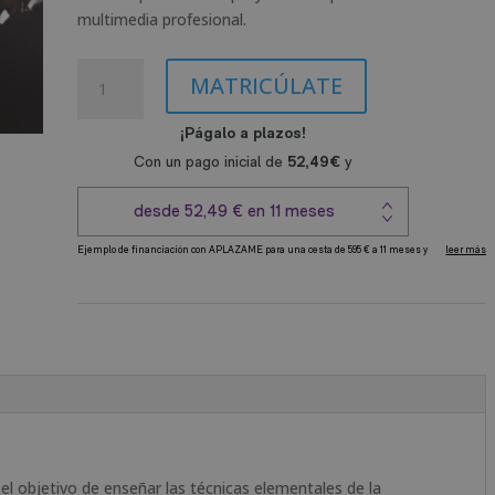
original
actual
cliente
multimedia profesional.
era:
es:
2.380,00€.
595,00€.
Máster
MATRICÚLATE
en
Periodismo
Multimedia
cantidad
A
l
t
e
r
n
a
t
i
el objetivo de enseñar las técnicas elementales de la