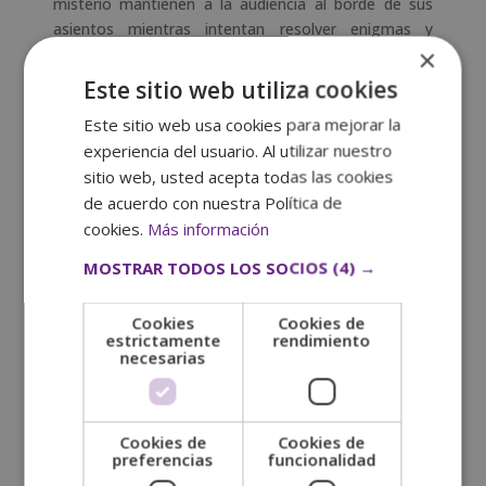
misterio mantienen a la audiencia al borde de sus
asientos mientras intentan resolver enigmas y
×
descubrir la verdad detrás de los crímenes más
complicados.
Este sitio web utiliza cookies
Este sitio web usa cookies para mejorar la
Te puede interesar:
¿Cuáles son las partes de un
experiencia del usuario. Al utilizar nuestro
guion de cine?
sitio web, usted acepta todas las cookies
de acuerdo con nuestra Política de
¿Cómo se clasifican los programas de
cookies.
Más información
televisión?
La clasificación de programas de televisión se realiza
MOSTRAR TODOS LOS SOCIOS
(4) →
considerando
varios criterios
:
Por Género
Cookies
Cookies de
estrictamente
rendimiento
necesarias
Los programas se agrupan
según las
características principales de su contenido
, ya
sea drama, comedia, ciencia ficción, entre otros.
Por Formato
Cookies de
Cookies de
preferencias
funcionalidad
Los programas pueden presentarse en forma de