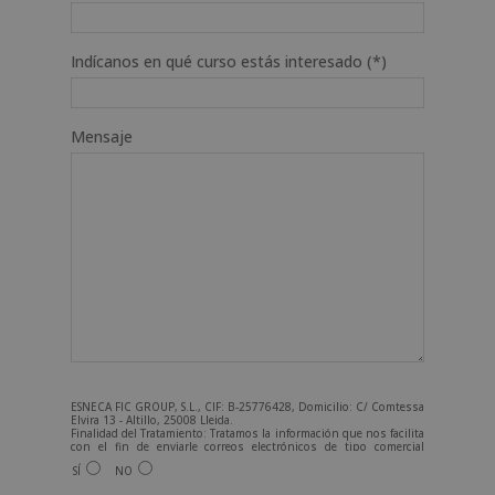
Indícanos en qué curso estás interesado (*)
Mensaje
ESNECA FIC GROUP, S.L., CIF: B-25776428, Domicilio: C/ Comtessa
Elvira 13 - Altillo, 25008 Lleida.
Finalidad del Tratamiento: Tratamos la información que nos facilita
con el fin de enviarle correos electrónicos de tipo comercial
relacionado con los productos ofrecidos y otros tipo de
SÍ
NO
productos que fueran de su interés.
Legitimación del tratamiento: Consentimiento del interesado.