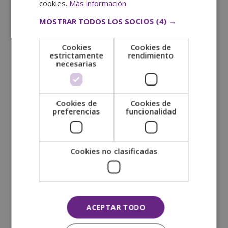
cookies.
Más información
Periodismo invita a todos a que aporten su
MOSTRAR TODOS LOS SOCIOS
(4) →
valoración y ayuden a que otros puedan elegir la
formación que más se ajuste a su ámbito
Cookies
Cookies de
profesional.
estrictamente
rendimiento
necesarias
Cookies de
Cookies de
preferencias
funcionalidad
SOLICITA MÁS INFORMACIÓN
Nombre (*)
Cookies no clasificadas
Apellidos (*)
Teléfono (*)
ACEPTAR TODO