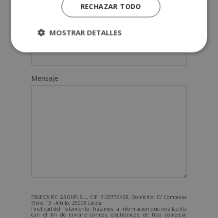
RECHAZAR TODO
Tu correo electrónico (*)
MOSTRAR DETALLES
Indícanos en qué curso estás interesado (*)
Mensaje
ESNECA FIC GROUP, S.L., CIF: B-25776428, Domicilio: C/ Comtessa
Elvira 13 - Altillo, 25008 Lleida.
Finalidad del Tratamiento: Tratamos la información que nos facilita
con el fin de enviarle correos electrónicos de tipo comercial