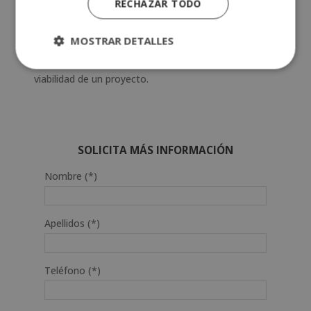
RECHAZAR TODO
solo transmitimos con lo que decimos. Nuestra
postura, nuestra ropa, nuestros gestos o nuestra
MOSTRAR DETALLES
mirada son otras herramientas de comunicación no
verbal que debemos cuidar. Y más, si nos jugamos la
viabilidad de un proyecto.
SOLICITA MÁS INFORMACIÓN
Nombre (*)
Apellidos (*)
Teléfono (*)