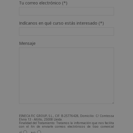
Tu correo electrónico (*)
Indícanos en qué curso estás interesado (*)
Mensaje
ESNECA FIC GROUP, S.L., CIF: B-25776428, Domicilio: C/ Comtessa
Elvira 13 - Altillo, 25008 Lleida.
Finalidad del Tratamiento: Tratamos la información que nos facilita
con el fin de enviarle correos electrónicos de tipo comercial
relacionado con los productos ofrecidos y otros tipo de