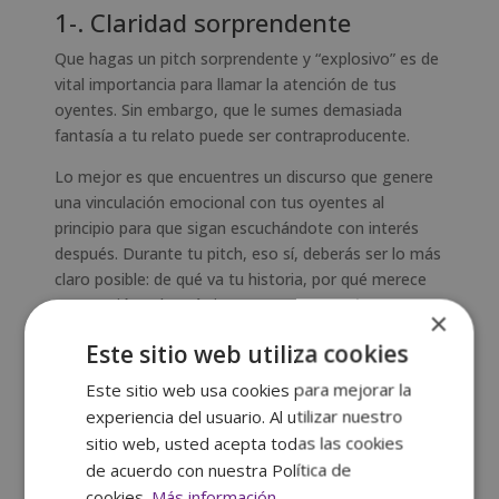
1-. Claridad sorprendente
Que hagas un pitch sorprendente y “explosivo” es de
vital importancia para llamar la atención de tus
oyentes. Sin embargo, que le sumes demasiada
fantasía a tu relato puede ser contraproducente.
Lo mejor es que encuentres un discurso que genere
una vinculación emocional con tus oyentes al
principio para que sigan escuchándote con interés
después. Durante tu pitch, eso sí, deberás ser lo más
claro posible: de qué va tu historia, por qué merece
su atención y, lo más importante, por qué merece su
×
dinero.
Este sitio web utiliza cookies
2-. Oferta imperdible
Este sitio web usa cookies para mejorar la
En tu pitch debes transmitir a tus oyentes que tu
experiencia del usuario. Al utilizar nuestro
proyecto es imprescindible, que está vertebrado de
sitio web, usted acepta todas las cookies
manera impecable y que cuenta con ingredientes que
de acuerdo con nuestra Política de
nadie dejaría escapar. Guion, actores, localizaciones,
cookies.
Más información