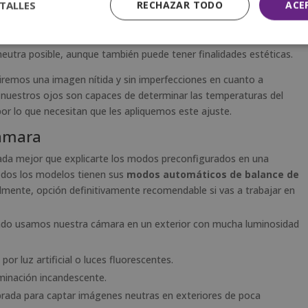
TALLES
RECHAZAR TODO
ACE
l color dominante de una imagen, añadiéndole una tonalidad más
e cada imagen. La finalidad de configurar el balance de blancos es
neutra posible, aunque también puede tener finalidades estéticas.
iremos una imagen nítida y sin imperfecciones en cuanto a
 nuestros ojos son capaces de determinar las temperaturas del
por lo que necesitan que les apliquemos este ajuste.
cámara
nada mejor que explicarte los modos preconfigurados en una
odos los modelos tienen sus
modos automáticos de balance de
lmente, opción definitivamente recomendable si vas a trabajar en
do usamos nuestra cámara en un exterior con mucha luminosidad
por luz artificial o luces fluorescentes.
uminación incandescente.
ibrada para captar imágenes neutras en exteriores de poca