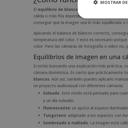
MOSTRAR DE
El
equilibrio de blancos
nos permite compensar e
cálida o más fría dependiendo de las necesidades d
conseguir que la imagen sea lo más equilibrada o 
Aplicando el balance de blancos correcto, consegu
temperatura del color. Y esto es necesario porque
color. Pero las cámaras de fotografía o vídeo no, 
Equilibrios de imagen en una 
Si estás buscando una explicación más práctica, 
cámara doméstica. Es cierto que prácticamente t
blancos
. Aún así, también puedes aplicarlo manua
un proyecto audiovisual con diferentes cámaras.
Soleado.
Este modo está pensado para cuan
y un día soleado.
Fluorescente
: se ajusta al espacio iluminado 
Tungsteno
: adaptado a los espacios con il
Sombreado o nublado
: La imagen está cal