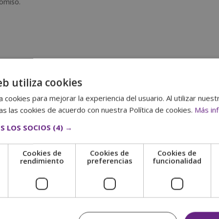
romiso.
eb utiliza cookies
 cookies para mejorar la experiencia del usuario. Al utilizar nuest
 determinante
s las cookies de acuerdo con nuestra Política de cookies.
Más in
s empezar por un elemento básico: la temperatura del color. Este
S LOS SOCIOS
(4) →
iedad de tonos que una foto tiene. Si prevalecen los tonos
eratura cálida. En cambio, si prevalecen los tonos azules,
Cookies de
Cookies de
Cookies de
e
rendimiento
preferencias
funcionalidad
 en esta prevalencia de unas tonalidades u otras. Dicho de otra
r el color de la imagen obtenida evitando la prevalencia de un
 de blancos?