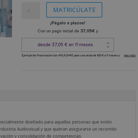
original
actual
cliente
Máster
era:
es:
MATRICÚLATE
Experto
1.680,00€.
420,00€.
en
Industria
Audiovisual
cantidad
A
l
t
e
r
n
a
t
i
pecialmente diseñado para aquellas personas que estén
v
ndustria Audiovisual y que quieran asegurarse un recorrido
e
evación y consolidación de competencias.