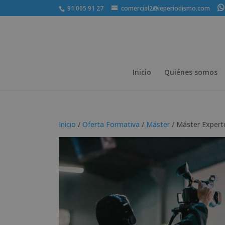
91 005 91 27
comercial2@ieperiodismo.com
Inicio
Quiénes somos
Inicio
/
Oferta Formativa
/
Máster
/ Máster Experto