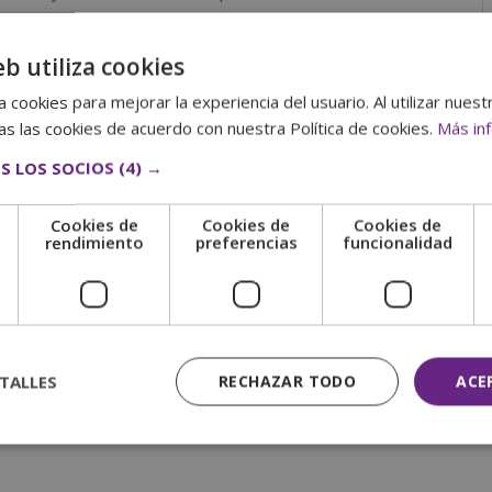
:
eb utiliza cookies
remos a tu correo electrónico las claves de acceso a nuestro
erial de estudio.
 cookies para mejorar la experiencia del usuario. Al utilizar nuest
s las cookies de acuerdo con nuestra Política de cookies.
Más in
S LOS SOCIOS
(4) →
Cookies de
Cookies de
Cookies de
e
rendimiento
preferencias
funcionalidad
las pruebas de evaluación, el alumno recibirá un diploma que
A AUDIOVISUAL
”, del INSTITUTO EUROPEO DE PERIODISMO
ión de socios de la CECAP, máxima institución española en
llevan el sello de Notario Europeo, que da fe de la validez,
ional e internacional.
TALLES
RECHAZAR TODO
ACE
to
del
Máster Experto en Industria Audiovisual
.