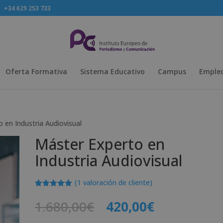
+34 629 253 733
Oferta Formativa
Sistema Educativo
Campus
Empleo
 en Industria Audiovisual
Máster Experto en
Industria Audiovisual
(
1
valoración de cliente)
Valorado
1
con
5.00
de
El
El
1.680,00
€
420,00
€
5 en base
precio
precio
a
valoración
de un