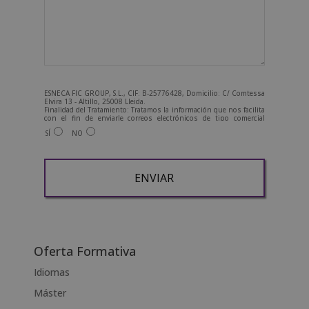
ESNECA FIC GROUP, S.L., CIF: B-25776428, Domicilio: C/ Comtessa
Elvira 13 - Altillo, 25008 Lleida.
Finalidad del Tratamiento: Tratamos la información que nos facilita
con el fin de enviarle correos electrónicos de tipo comercial
relacionado con los productos ofrecidos y otros tipo de
SÍ
NO
productos que fueran de su interés.
Legitimación del tratamiento: Consentimiento del interesado.
Derechos: Puede ejercitar sus derechos identificándose
suficientemente, dirigiéndose a la dirección
admin@grupoesneca.com.
Para más información consulte nuestra Política de Privacidad.
Desea recibir información comercial (vía telefónica y/o email):
A
l
t
Oferta Formativa
e
Idiomas
r
Máster
n